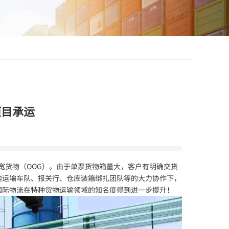
项目承运
为超宽货物（OOG）。由于单票货物箱量大，客户有明确交货
内运输车队、报关行、仓库装箱绑扎团队等的大力协作下，
国际物流在特种货物运输领域的知名度得到进一步提升！