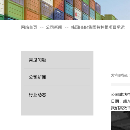
网站首页
公司新闻
韩国HMM集团特种柜项目承运
>>
>>
常见问题
发布时间:
公司新闻
行业动态
公司成功中
日期，船
我们高效