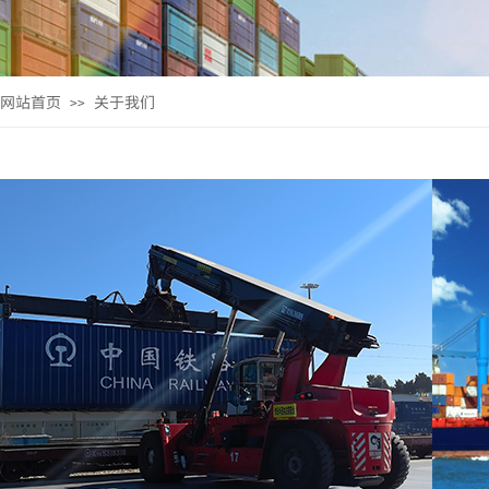
网站首页
关于我们
>>