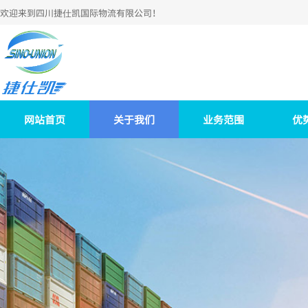
欢迎来到
四川捷仕凯国际物流有限公司
！
网站首页
关于我们
业务范围
优